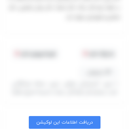
در طبقه دوم تالار سنگ، تالار اسلحه، تالار رجال و فرامین، تالار
معماری و شهرسازی، وجود دارد.
جا پارک ندارد
هزینه ورودی ندارد
مسیریابی
( تبریز. آذربایجان شرقی، تبریز، محله ششگلان،
جنب بیمارستان کودکان، پشت مدرسه شیخ عطار)
دریافت اطلاعات این لوکیشن