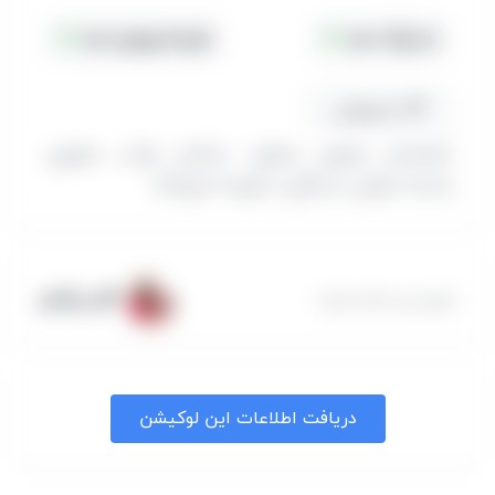
جا پارک دارد
هزینه ورودی دارد
مسیریابی
(خراسان رضوی، مشهد، خیابان نواب صفوی،
راسته حوض مسگران، کوچه داروغه)
آقای بزرگمهر
معرفی این مکان توسط :
دریافت اطلاعات این لوکیشن