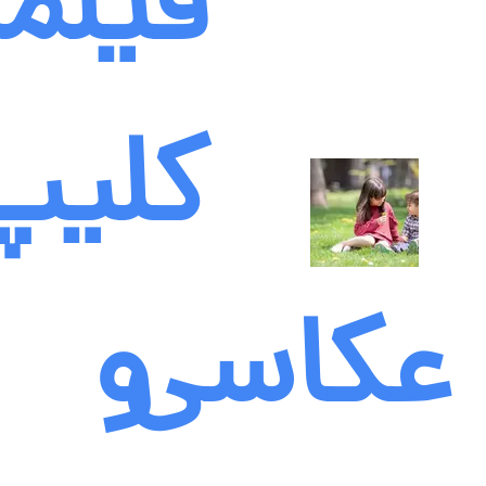
فیلمب
کلیپ
عکاسی
و