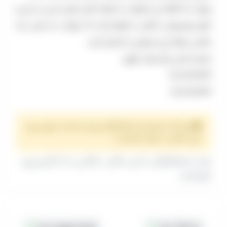
وجود سه گلخانه ی متفاوت به همراه المان های مدرن و سنتی و
اتاق زیرشیروانی امکانی را فراهم کرده که بتوانید به راحتی یک
عکاسی حرفه ای و متنوعی را امتحان کنید.
شماره تماس باغ عمارت ظهیر:
09001720424
09101720424
پرداخت هزینه و هماهنگی روز و ساعت برای رزرو
این مکان با خود شماست.
بعد از هماهنگی با این مکان، عکاس را از کادرو رزرو
بفرمایید.
جا پارک دارد
هزینه ورودی دارد